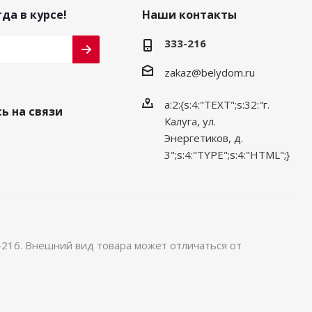
да в курсе!
Наши контакты
333-216
zakaz@belydom.ru
a:2:{s:4:"TEXT";s:32:"г.
ь на связи
Калуга, ул.
Энергетиков, д.
3";s:4:"TYPE";s:4:"HTML";}
-216. Внешний вид товара может отличаться от