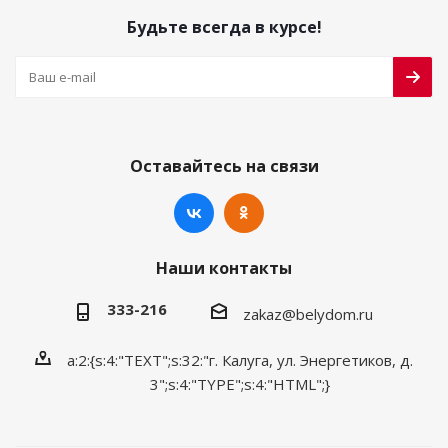
Будьте всегда в курсе!
Оставайтесь на связи
Наши контакты
333-216
zakaz@belydom.ru
a:2:{s:4:"TEXT";s:32:"г. Калуга, ул. Энергетиков, д.
3";s:4:"TYPE";s:4:"HTML";}