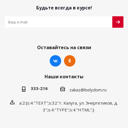
Будьте всегда в курсе!
Оставайтесь на связи
Наши контакты
333-216
zakaz@belydom.ru
a:2:{s:4:"TEXT";s:32:"г. Калуга, ул. Энергетиков, д.
3";s:4:"TYPE";s:4:"HTML";}