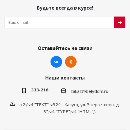
Будьте всегда в курсе!
Оставайтесь на связи
Наши контакты
333-216
zakaz@belydom.ru
a:2:{s:4:"TEXT";s:32:"г. Калуга, ул. Энергетиков, д.
3";s:4:"TYPE";s:4:"HTML";}