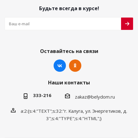
Будьте всегда в курсе!
Оставайтесь на связи
Наши контакты
333-216
zakaz@belydom.ru
a:2:{s:4:"TEXT";s:32:"г. Калуга, ул. Энергетиков, д.
3";s:4:"TYPE";s:4:"HTML";}