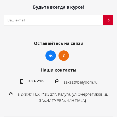
Будьте всегда в курсе!
Оставайтесь на связи
Наши контакты
333-216
zakaz@belydom.ru
a:2:{s:4:"TEXT";s:32:"г. Калуга, ул. Энергетиков, д.
3";s:4:"TYPE";s:4:"HTML";}