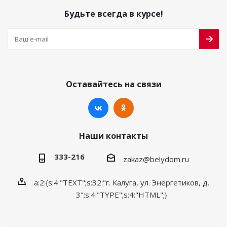
Будьте всегда в курсе!
Оставайтесь на связи
Наши контакты
333-216
zakaz@belydom.ru
a:2:{s:4:"TEXT";s:32:"г. Калуга, ул. Энергетиков, д.
3";s:4:"TYPE";s:4:"HTML";}