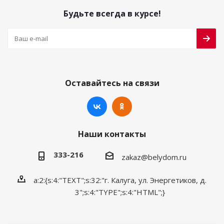
Будьте всегда в курсе!
Оставайтесь на связи
Наши контакты
333-216
zakaz@belydom.ru
a:2:{s:4:"TEXT";s:32:"г. Калуга, ул. Энергетиков, д.
3";s:4:"TYPE";s:4:"HTML";}