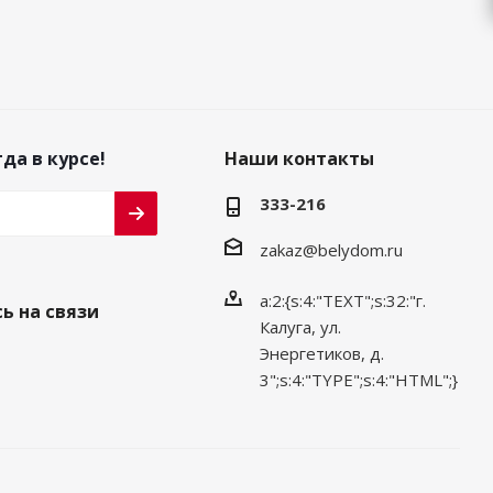
да в курсе!
Наши контакты
333-216
zakaz@belydom.ru
a:2:{s:4:"TEXT";s:32:"г.
ь на связи
Калуга, ул.
Энергетиков, д.
3";s:4:"TYPE";s:4:"HTML";}