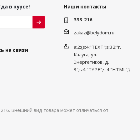
да в курсе!
Наши контакты
333-216
zakaz@belydom.ru
a:2:{s:4:"TEXT";s:32:"г.
ь на связи
Калуга, ул.
Энергетиков, д.
3";s:4:"TYPE";s:4:"HTML";}
-216. Внешний вид товара может отличаться от