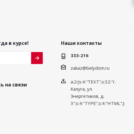
да в курсе!
Наши контакты
333-216
zakaz@belydom.ru
a:2:{s:4:"TEXT";s:32:"г.
ь на связи
Калуга, ул.
Энергетиков, д.
3";s:4:"TYPE";s:4:"HTML";}