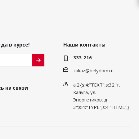
да в курсе!
Наши контакты
333-216
zakaz@belydom.ru
a:2:{s:4:"TEXT";s:32:"г.
ь на связи
Калуга, ул.
Энергетиков, д.
3";s:4:"TYPE";s:4:"HTML";}