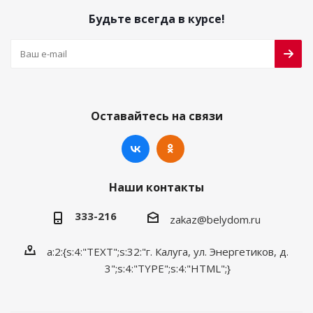
Будьте всегда в курсе!
Оставайтесь на связи
Наши контакты
333-216
zakaz@belydom.ru
a:2:{s:4:"TEXT";s:32:"г. Калуга, ул. Энергетиков, д.
3";s:4:"TYPE";s:4:"HTML";}