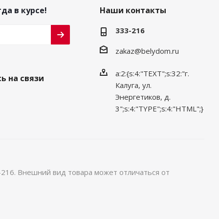
да в курсе!
Наши контакты
333-216
zakaz@belydom.ru
a:2:{s:4:"TEXT";s:32:"г.
ь на связи
Калуга, ул.
Энергетиков, д.
3";s:4:"TYPE";s:4:"HTML";}
-216. Внешний вид товара может отличаться от