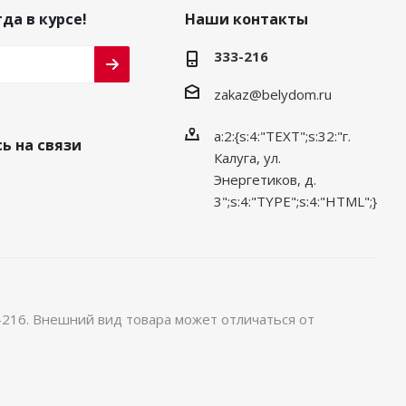
да в курсе!
Наши контакты
333-216
zakaz@belydom.ru
a:2:{s:4:"TEXT";s:32:"г.
ь на связи
Калуга, ул.
Энергетиков, д.
3";s:4:"TYPE";s:4:"HTML";}
-216. Внешний вид товара может отличаться от