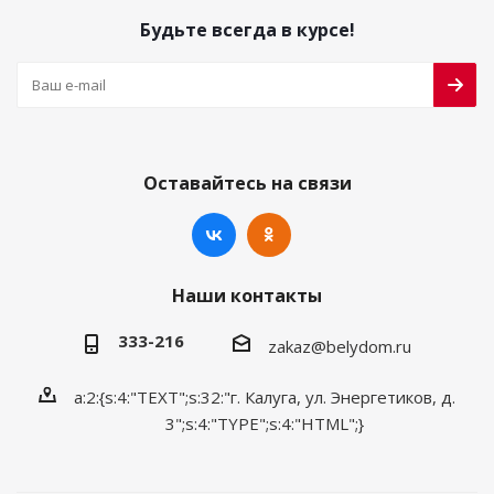
Будьте всегда в курсе!
Оставайтесь на связи
Наши контакты
333-216
zakaz@belydom.ru
a:2:{s:4:"TEXT";s:32:"г. Калуга, ул. Энергетиков, д.
3";s:4:"TYPE";s:4:"HTML";}