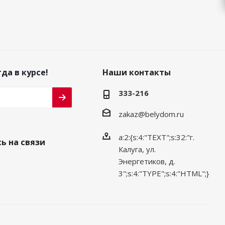
да в курсе!
Наши контакты
333-216
zakaz@belydom.ru
a:2:{s:4:"TEXT";s:32:"г.
ь на связи
Калуга, ул.
Энергетиков, д.
3";s:4:"TYPE";s:4:"HTML";}