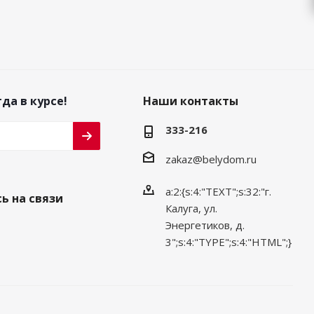
да в курсе!
Наши контакты
333-216
zakaz@belydom.ru
a:2:{s:4:"TEXT";s:32:"г.
ь на связи
Калуга, ул.
Энергетиков, д.
3";s:4:"TYPE";s:4:"HTML";}