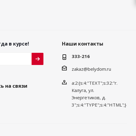
да в курсе!
Наши контакты
333-216
zakaz@belydom.ru
a:2:{s:4:"TEXT";s:32:"г.
ь на связи
Калуга, ул.
Энергетиков, д.
3";s:4:"TYPE";s:4:"HTML";}