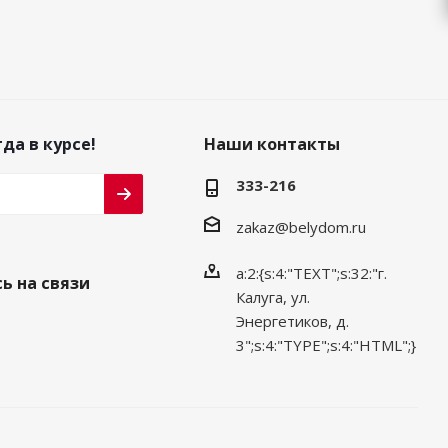
да в курсе!
Наши контакты
333-216
zakaz@belydom.ru
a:2:{s:4:"TEXT";s:32:"г.
ь на связи
Калуга, ул.
Энергетиков, д.
3";s:4:"TYPE";s:4:"HTML";}