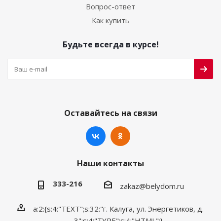
Вопрос-ответ
Как купить
Будьте всегда в курсе!
Оставайтесь на связи
Наши контакты
333-216
zakaz@belydom.ru
a:2:{s:4:"TEXT";s:32:"г. Калуга, ул. Энергетиков, д.
3";s:4:"TYPE";s:4:"HTML";}