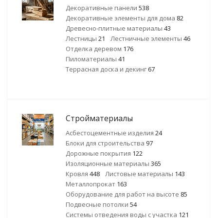
Декоративные панели
538
Декоративные элементы для дома
82
Древесно-плитные материалы
43
Лестницы
21
Лестничные элементы
46
Отделка деревом
176
Пиломатериалы
41
Террасная доска и декинг
67
Стройматериалы
Асбестоцементные изделия
24
Блоки для строительства
97
Дорожные покрытия
122
Изоляционные материалы
365
Кровля
448
Листовые материалы
143
Металлопрокат
163
Оборудование для работ на высоте
85
Подвесные потолки
54
Системы отведения воды с участка
121