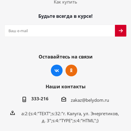
Как купить
Будьте всегда в курсе!
Оставайтесь на связи
Наши контакты
333-216
zakaz@belydom.ru
a:2:{s:4:"TEXT";s:32:"г. Калуга, ул. Энергетиков,
д. 3";s:4:"TYPE";s:4:"HTML";}