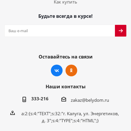
Как купить
Будьте всегда в курсе!
Оставайтесь на связи
Наши контакты
333-216
zakaz@belydom.ru
a:2:{s:4:"TEXT";s:32:"г. Калуга, ул. Энергетиков,
д. 3";s:4:"TYPE";s:4:"HTML";}