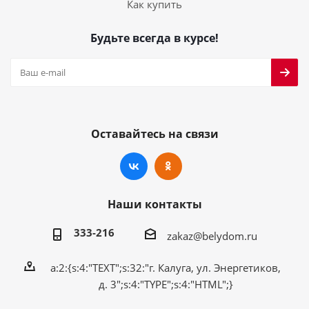
Как купить
Будьте всегда в курсе!
Оставайтесь на связи
Наши контакты
333-216
zakaz@belydom.ru
a:2:{s:4:"TEXT";s:32:"г. Калуга, ул. Энергетиков,
д. 3";s:4:"TYPE";s:4:"HTML";}