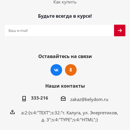
Как купить
Будьте всегда в курсе!
Оставайтесь на связи
Наши контакты
333-216
zakaz@belydom.ru
a:2:{s:4:"TEXT";s:32:"г. Калуга, ул. Энергетиков,
д. 3";s:4:"TYPE";s:4:"HTML";}