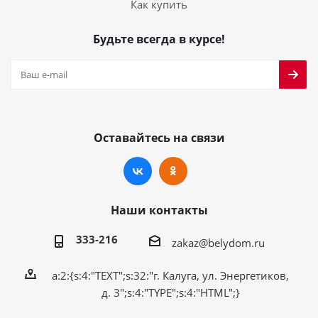
Как купить
Будьте всегда в курсе!
Оставайтесь на связи
Наши контакты
333-216
zakaz@belydom.ru
a:2:{s:4:"TEXT";s:32:"г. Калуга, ул. Энергетиков,
д. 3";s:4:"TYPE";s:4:"HTML";}