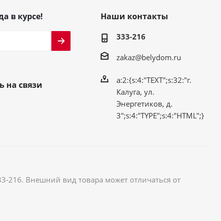
да в курсе!
Наши контакты
333-216
zakaz@belydom.ru
a:2:{s:4:"TEXT";s:32:"г.
ь на связи
Калуга, ул.
Энергетиков, д.
3";s:4:"TYPE";s:4:"HTML";}
33-216. Внешний вид товара может отличаться от