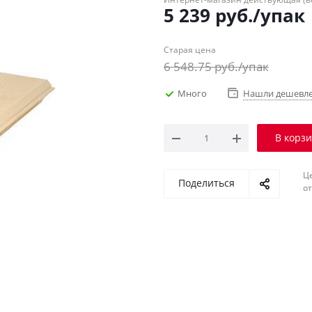
5 239
руб.
/упак
Старая цена
6 548.75
руб.
/упак
Много
Нашли дешевл
В корз
Ц
Поделиться
о