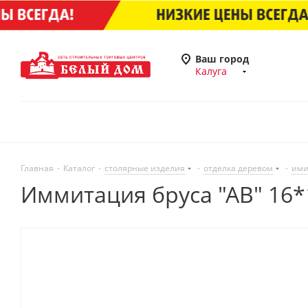
Ваш город
Калуга
Главная
-
Каталог
-
столярные изделия
-
отделка деревом
-
ими
Иммитация бруса "АВ" 16*14