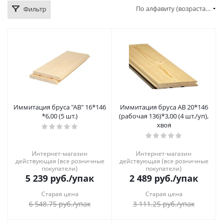
По алфавиту (возрастание)
Фильтр
Иммитация бруса "АВ" 16*146
Иммитация бруса АВ 20*146
*6,00 (5 шт.)
(рабочая 136)*3,00 (4 шт./уп),
хвоя
Интернет-магазин
Интернет-магазин
действующая (все розничные
действующая (все розничные
покупатели)
покупатели)
5 239
руб.
/упак
2 489
руб.
/упак
Старая цена
Старая цена
6 548.75
руб.
/упак
3 111.25
руб.
/упак