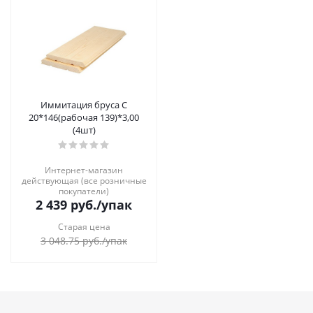
Иммитация бруса С
20*146(рабочая 139)*3,00
(4шт)
Интернет-магазин
действующая (все розничные
покупатели)
2 439
руб.
/упак
Старая цена
3 048.75
руб.
/упак