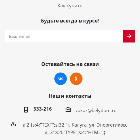
Как купить
Будьте всегда в курсе!
Оставайтесь на связи
Наши контакты
333-216
zakaz@belydom.ru
a:2:{s:4:"TEXT";s:32:"г. Калуга, ул. Энергетиков,
д. 3";s:4:"TYPE";s:4:"HTML";}