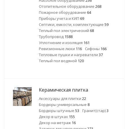
Насосное оборудование
256
Отопительное оборудование
268
Пожарное оборудование
64
Приборы учета и КИП
69
Септики, емкости, комплектующие
59
Теплый пол электрический
68
Трубопровод
1588
Уплотнение и изоляция
161
Ревизионные люки
116
Сифоны
166
Тепловые пушки и нагреватели
37
Теплый пол водяной
120
Керамическая плитка
Аксессуары для плитки
22
Бордюры универсальные
8
Бордюры штучные
53
Гранит(стар)
3
Декор в штуках
155
Декор на метраж
16
Затирки для швов плитки
271