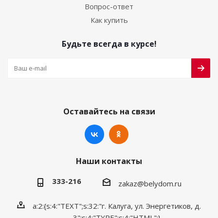
Вопрос-ответ
Как купить
Будьте всегда в курсе!
Оставайтесь на связи
Наши контакты
333-216
zakaz@belydom.ru
a:2:{s:4:"TEXT";s:32:"г. Калуга, ул. Энергетиков, д.
3";s:4:"TYPE";s:4:"HTML";}