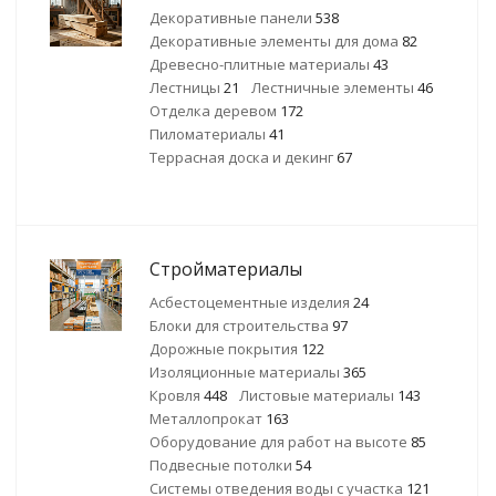
Декоративные панели
538
Декоративные элементы для дома
82
Древесно-плитные материалы
43
Лестницы
21
Лестничные элементы
46
Отделка деревом
172
Пиломатериалы
41
Террасная доска и декинг
67
Стройматериалы
Асбестоцементные изделия
24
Блоки для строительства
97
Дорожные покрытия
122
Изоляционные материалы
365
Кровля
448
Листовые материалы
143
Металлопрокат
163
Оборудование для работ на высоте
85
Подвесные потолки
54
Системы отведения воды с участка
121