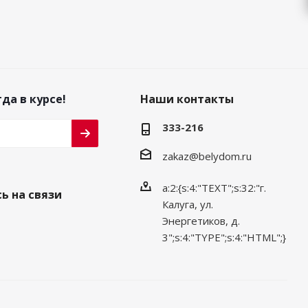
да в курсе!
Наши контакты
333-216
zakaz@belydom.ru
a:2:{s:4:"TEXT";s:32:"г.
ь на связи
Калуга, ул.
Энергетиков, д.
3";s:4:"TYPE";s:4:"HTML";}