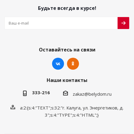
Будьте всегда в курсе!
Оставайтесь на связи
Наши контакты
333-216
zakaz@belydom.ru
a:2:{s:4:"TEXT";s:32:"г. Калуга, ул. Энергетиков, д.
3";s:4:"TYPE";s:4:"HTML";}