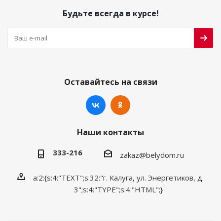
Будьте всегда в курсе!
Оставайтесь на связи
Наши контакты
333-216
zakaz@belydom.ru
a:2:{s:4:"TEXT";s:32:"г. Калуга, ул. Энергетиков, д.
3";s:4:"TYPE";s:4:"HTML";}