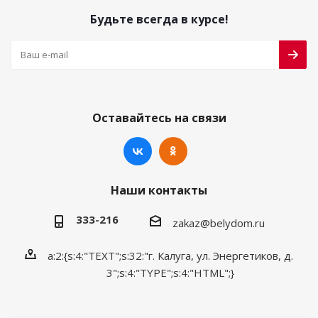
Будьте всегда в курсе!
Оставайтесь на связи
Наши контакты
333-216
zakaz@belydom.ru
a:2:{s:4:"TEXT";s:32:"г. Калуга, ул. Энергетиков, д.
3";s:4:"TYPE";s:4:"HTML";}