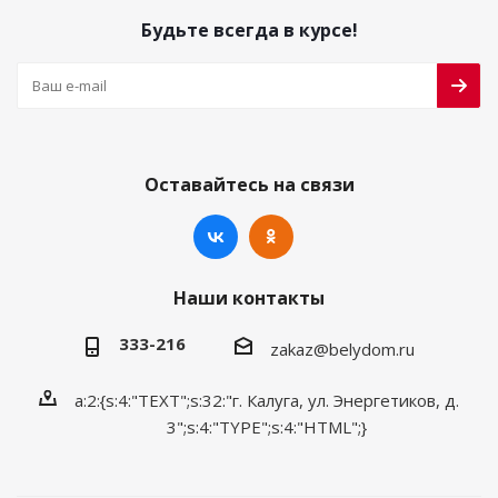
Будьте всегда в курсе!
Оставайтесь на связи
Наши контакты
333-216
zakaz@belydom.ru
a:2:{s:4:"TEXT";s:32:"г. Калуга, ул. Энергетиков, д.
3";s:4:"TYPE";s:4:"HTML";}