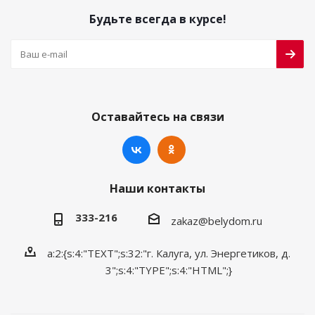
Будьте всегда в курсе!
Оставайтесь на связи
Наши контакты
333-216
zakaz@belydom.ru
a:2:{s:4:"TEXT";s:32:"г. Калуга, ул. Энергетиков, д.
3";s:4:"TYPE";s:4:"HTML";}