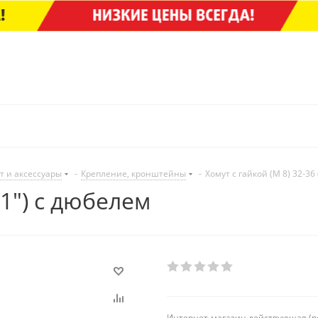
т и аксессуары
-
Крепление, кронштейны
-
Хомут с гайкой (М 8) 32-36
(1") с дюбелем
Интернет-магазин действующая (в