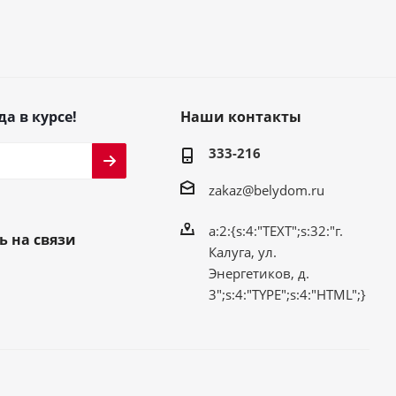
да в курсе!
Наши контакты
333-216
zakaz@belydom.ru
a:2:{s:4:"TEXT";s:32:"г.
ь на связи
Калуга, ул.
Энергетиков, д.
3";s:4:"TYPE";s:4:"HTML";}