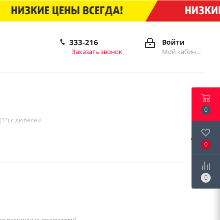
333-216
Войти
Заказать звонок
Мой кабинет
0
 (1") с дюбелем
0
0
се розничные покупатели)