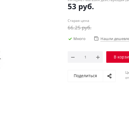
53
руб.
Старая цена
66.25
руб.
Много
Нашли дешевл
В корз
Ц
Поделиться
о