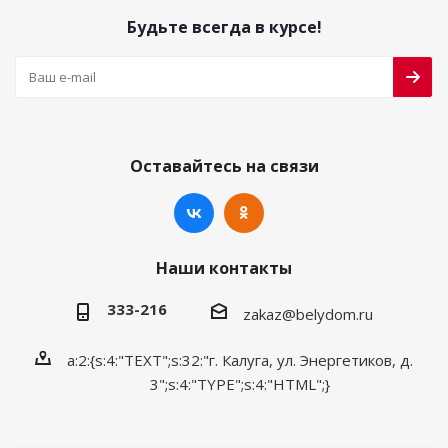
Будьте всегда в курсе!
Оставайтесь на связи
Наши контакты
333-216
zakaz@belydom.ru
a:2:{s:4:"TEXT";s:32:"г. Калуга, ул. Энергетиков, д.
3";s:4:"TYPE";s:4:"HTML";}