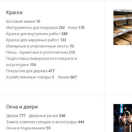
Краски
Бытовая химия
10
Инструменты для покраски
292
Клеи
170
Краски для внутрених работ
589
Краски для наружных работ
133
Малярные и упаковочные ленты
70
Пены , герметики и уплотнители
210
Подготовка поверхности к покрасе и
штукатурке
156
Покрытия для дерева
477
Хозяйственные товары
5
Эмали
667
Окна и двери
Двери
777
Дверные ручки
348
Замки, комплектующие и аксессуары
444
Окна и подоконники
59