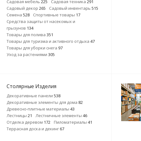
Садовая мебель
225
Садовая техника
291
Садовый декор
265
Садовый инвентарь
515
Семена
528
Спортивные товары
17
Средства защиты от насекомых и
грызунов
134
Товары для полива
351
Товары для туризма и активного отдыха
47
Товары для уборки снега
97
Уход за растениями
305
Столярные Изделия
Декоративные панели
538
Декоративные элементы для дома
82
Древесно-плитные материалы
43
Лестницы
21
Лестничные элементы
46
Отделка деревом
172
Пиломатериалы
41
Террасная доска и декинг
67