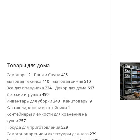
Товары для дома
Самовары
2
Баня и Сауна
435
Бытовая техника
110
Бытовая химия
510
Все для праздника
234
Декор для дома
667
Детские игрушки
459
Инвентарь для уборки
348
Канцтовары
9
Кастрюли, ковши и сотейники
1
Контейнеры и емкости для хранения на
кухни
257
Посуда для приготовления
529
Самогоноварение и аксессуары для него
279