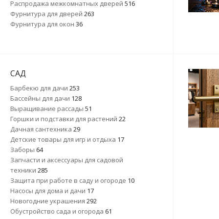
Распродажа межкомнатных дверей
516
Фурнитура для дверей
263
Фурнитура для окон
36
САД
Барбекю для дачи
253
Бассейны для дачи
128
Выращивание рассады
51
Горшки и подставки для растений
22
Дачная сантехника
29
Детские товары для игр и отдыха
17
Заборы
64
Запчасти и аксессуары для садовой
техники
285
Защита при работе в саду и огороде
10
Насосы для дома и дачи
17
Новогодние украшения
292
Обустройство сада и огорода
61