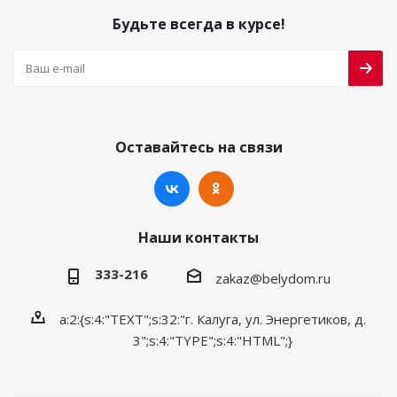
Будьте всегда в курсе!
Оставайтесь на связи
Наши контакты
333-216
zakaz@belydom.ru
a:2:{s:4:"TEXT";s:32:"г. Калуга, ул. Энергетиков, д.
3";s:4:"TYPE";s:4:"HTML";}