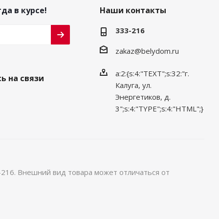
да в курсе!
Наши контакты
333-216
zakaz@belydom.ru
a:2:{s:4:"TEXT";s:32:"г.
ь на связи
Калуга, ул.
Энергетиков, д.
3";s:4:"TYPE";s:4:"HTML";}
-216. Внешний вид товара может отличаться от