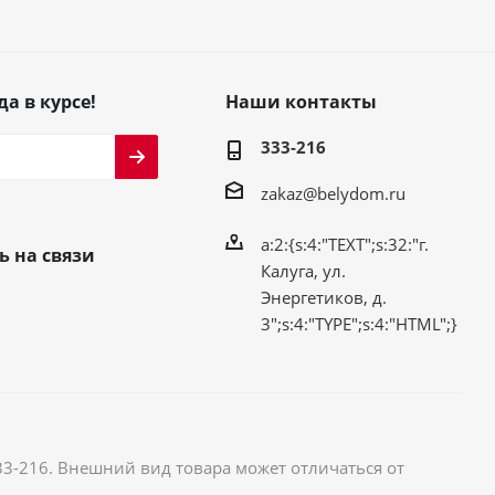
да в курсе!
Наши контакты
333-216
zakaz@belydom.ru
a:2:{s:4:"TEXT";s:32:"г.
ь на связи
Калуга, ул.
Энергетиков, д.
3";s:4:"TYPE";s:4:"HTML";}
33-216. Внешний вид товара может отличаться от