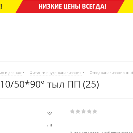
ия и дренаж
-
Фитинги внутр. канализация
-
Отвод канализационный 
0/50*90° тыл ПП (25)
Интернет-магазин действующая (в