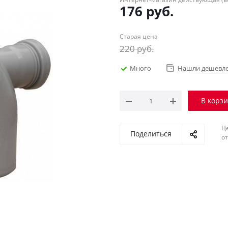
176
руб.
Старая цена
220
руб.
Много
Нашли дешевл
В корз
Ц
Поделиться
о