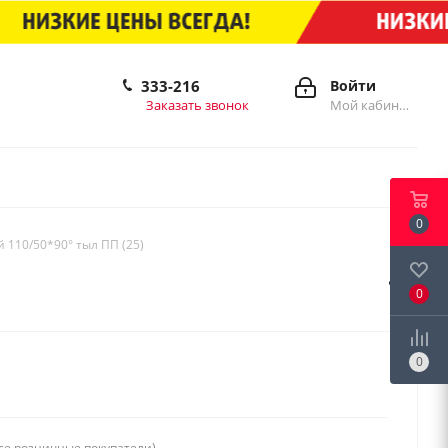
333-216
Войти
Заказать звонок
Мой кабинет
0
110/50*90° тыл ПП (25)
0
0
се розничные покупатели)