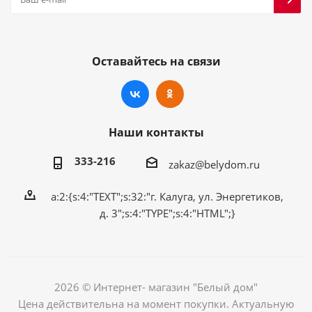
Оставайтесь на связи
Наши контакты
333-216
zakaz@belydom.ru
a:2:{s:4:"TEXT";s:32:"г. Калуга, ул. Энергетиков,
д. 3";s:4:"TYPE";s:4:"HTML";}
2026 © Интернет- магазин "Белый дом"
Цена действительна на момент покупки. Актуальную