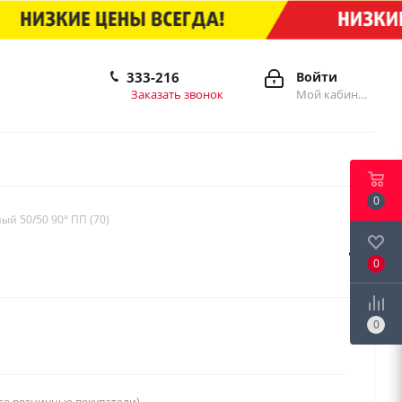
333-216
Войти
Заказать звонок
Мой кабинет
0
й 50/50 90° ПП (70)
0
0
се розничные покупатели)