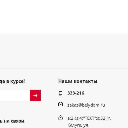
да в курсе!
Наши контакты
333-216
zakaz@belydom.ru
a:2:{s:4:"TEXT";s:32:"г.
ь на связи
Калуга, ул.