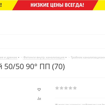
ия и дренаж
-
Фитинги внутр. канализация
-
Тройник канализационны
50/50 90° ПП (70)
Интернет-магазин действующая (в