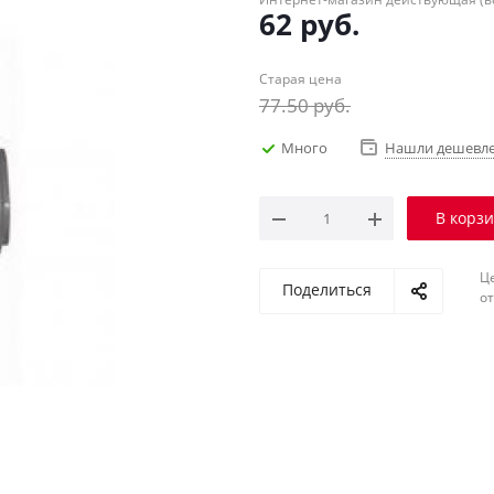
62
руб.
Старая цена
77.50
руб.
Много
Нашли дешевл
В корз
Ц
Поделиться
о