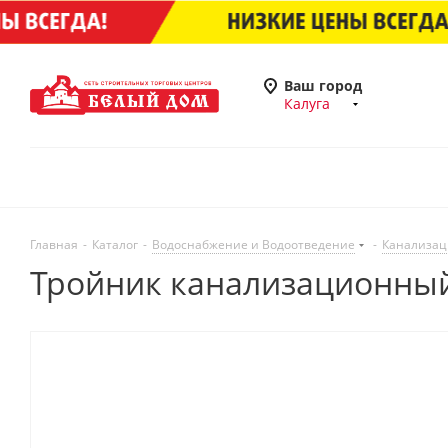
Ваш город
Калуга
Главная
-
Каталог
-
Водоснабжение и Водоотведение
-
Канализац
Тройник канализационный 