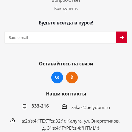
Как купить
Будьте всегда в курсе!
Оставайтесь на связи
Наши контакты
333-216
zakaz@belydom.ru
a:2:{s:4:"TEXT";s:32:"г. Калуга, ул. Энергетиков,
д. 3";s:4:"TYPE";s:4:"HTML";}