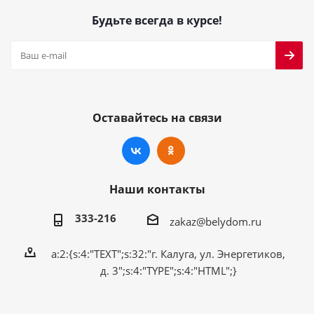
Будьте всегда в курсе!
Оставайтесь на связи
Наши контакты
333-216
zakaz@belydom.ru
a:2:{s:4:"TEXT";s:32:"г. Калуга, ул. Энергетиков,
д. 3";s:4:"TYPE";s:4:"HTML";}