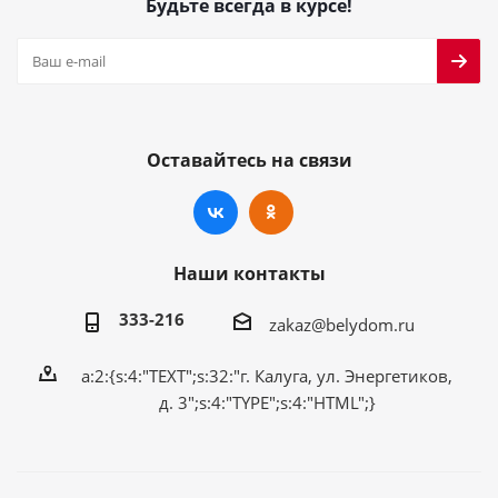
Будьте всегда в курсе!
Оставайтесь на связи
Наши контакты
333-216
zakaz@belydom.ru
a:2:{s:4:"TEXT";s:32:"г. Калуга, ул. Энергетиков,
д. 3";s:4:"TYPE";s:4:"HTML";}