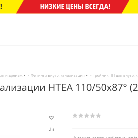
ия и дренаж
-
Фитинги внутр. канализация
-
Тройник ПП для внутр. 
ализации HTEA 110/50х87° (2
Интернет-магазин действующая (в