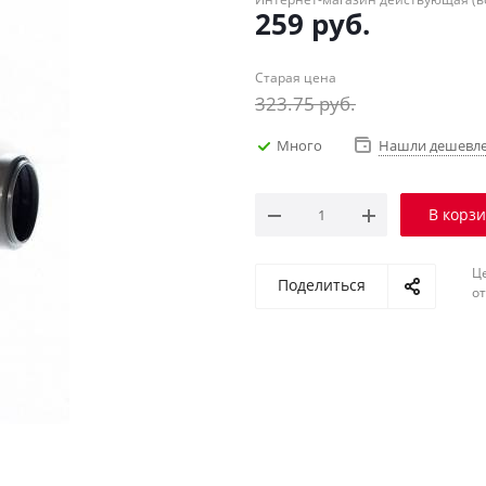
259
руб.
Старая цена
323.75
руб.
Много
Нашли дешевл
В корз
Ц
Поделиться
о