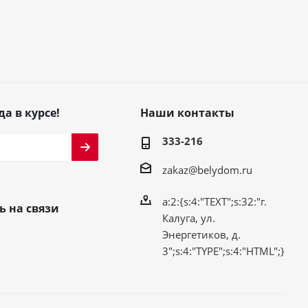
да в курсе!
Наши контакты
333-216
zakaz@belydom.ru
a:2:{s:4:"TEXT";s:32:"г.
ь на связи
Калуга, ул.
Энергетиков, д.
3";s:4:"TYPE";s:4:"HTML";}