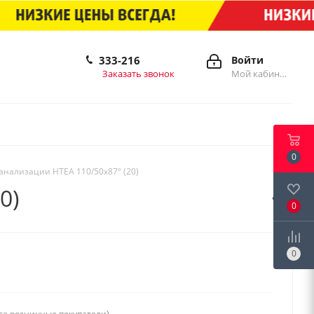
333-216
Войти
Заказать звонок
Мой кабинет
0
канализации HTEA 110/50х87° (20)
0)
0
0
се розничные покупатели)