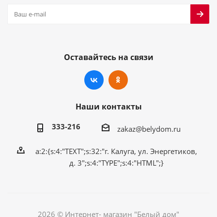
Оставайтесь на связи
Наши контакты
333-216
zakaz@belydom.ru
a:2:{s:4:"TEXT";s:32:"г. Калуга, ул. Энергетиков,
д. 3";s:4:"TYPE";s:4:"HTML";}
2026 © Интернет- магазин "Белый дом"