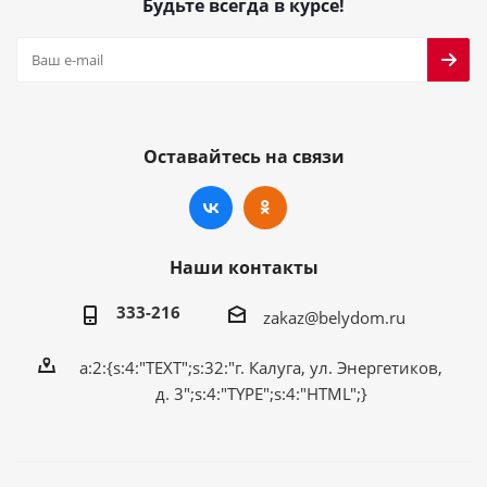
Будьте всегда в курсе!
Оставайтесь на связи
Наши контакты
333-216
zakaz@belydom.ru
a:2:{s:4:"TEXT";s:32:"г. Калуга, ул. Энергетиков,
д. 3";s:4:"TYPE";s:4:"HTML";}