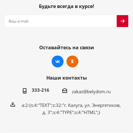
Будьте всегда в курсе!
Оставайтесь на связи
Наши контакты
333-216
zakaz@belydom.ru
a:2:{s:4:"TEXT";s:32:"г. Калуга, ул. Энергетиков,
д. 3";s:4:"TYPE";s:4:"HTML";}